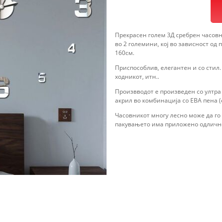
Прекрасен голем 3Д сребрен часовни
во 2 големини, кој во зависност од 
160см.
Приспособлив, елегантен и со стил.
ходникот, итн..
Произвводот е произведен со ултра 
акрил во комбинација со ЕВА пена 
Часовникот многу лесно може да го
пакувањето има приложено одлично 