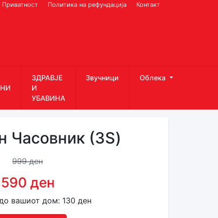
Приватност
Политика на рефундација
Контакт
ЗДРАВЈЕ
Звучници
Облека
НИ
И
УБАВИНА
н Часовник (3S)
999 ден
590 ден
до вашиот дом: 130 ден