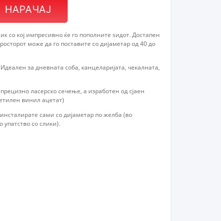
НАРАЧАЈ
к со кој импресивно ќе го пополните ѕидот. Достапен
просторот може да го поставите со дијаметар од 40 до
 Идеален за дневната соба, канцеларијата, чекалната,
прецизно ласерско сечење, а изработен од сјаен
(етилен винил ацетат)
 инсталирате сами со дијаметар по желба (во
упатство со слики).