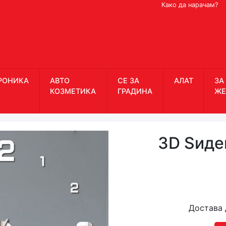
Како да нарачам?
РОНИКА
АВТО
СЕ ЗА
АЛАТ
ЗА
КОЗМЕТИКА
ГРАДИНА
ЖЕ
3D Ѕиде
Достава 