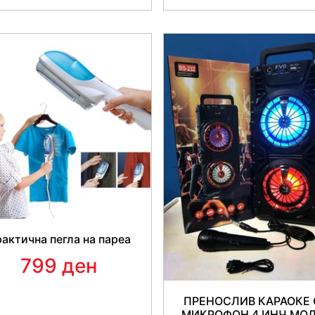
актична пегла на пареа
799 ден
ПРЕНОСЛИВ КАРАОКЕ 
МИКРОФОН 4 ИНЧ МО