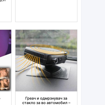
о
Греач и одмрзнувач за
стакло за во автомобил –