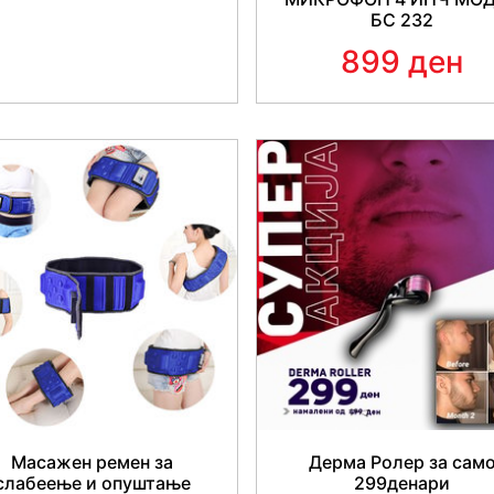
БС 232
899 ден
Масажен ремен за
Дерма Ролер за сам
слабеење и опуштање
299денари