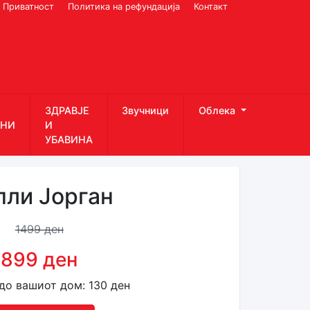
Приватност
Политика на рефундација
Контакт
ЗДРАВЈЕ
Звучници
Облека
НИ
И
УБАВИНА
пли Јорган
1499 ден
899 ден
до вашиот дом: 130 ден