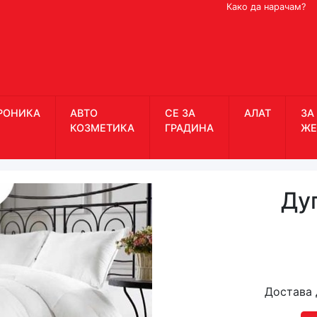
Како да нарачам?
РОНИКА
АВТО
СЕ ЗА
АЛАТ
ЗА
КОЗМЕТИКА
ГРАДИНА
ЖЕ
Ду
Достава 