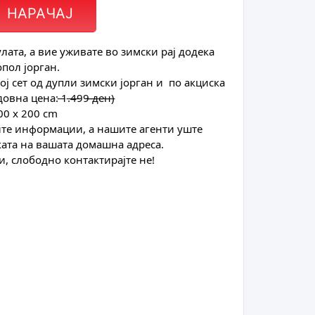
НАРАЧАЈ
лата, а вие уживате во зимски рај додека
пол јорган.
ој сет од дупли зимски јорган и по акциска
 цена: ̶1.̶4̶99̶ ̶д̶е̶н̶)
00 х 200 cm
ите информации, а нашите агенти уште
ката на вашата домашна адреса.
, слободно контактирајте не!