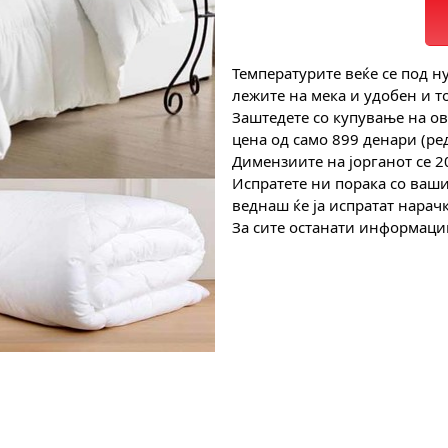
Температурите веќе се под ну
лежите на мека и удобен и то
Заштедете со купување на ов
цена од само 899 денари (редовна
Димензиите на јорганот се 2
Испратете ни порака со ваш
веднаш ќе ја испратат нарач
За сите останати информации