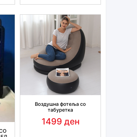
Воздушна фотеља со
табуретка
1499 ден
СО
ДЕЛ