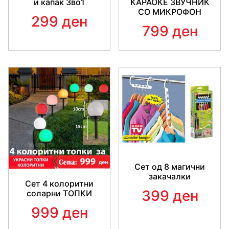
и капак 3во1
КАРАОКЕ ЗВУЧНИК
СО МИКРОФОН
299 ден
799 ден
Сет од 8 магични
закачалки
Сет 4 колоритни
399 ден
соларни ТОПКИ
999 ден