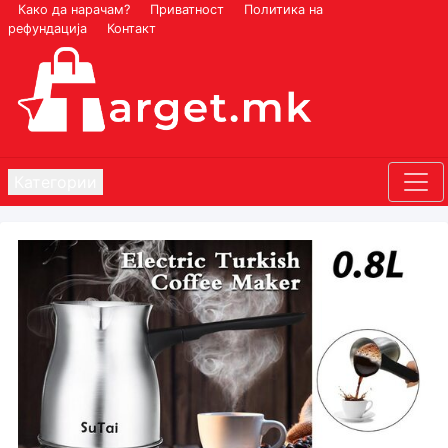
Како да нарачам?
Приватност
Политика на
рефундација
Контакт
Категории