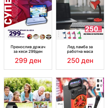
Пренослив држач
Лед ламба за
за кеси 299ден
работна маса
299 ден
250 ден