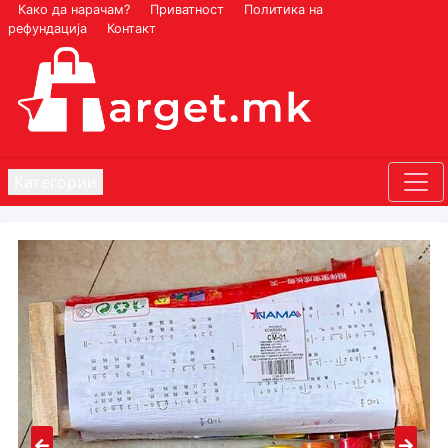
Како да нарачам?
Приватност
Политика на
рефундација
Контакт
Категории