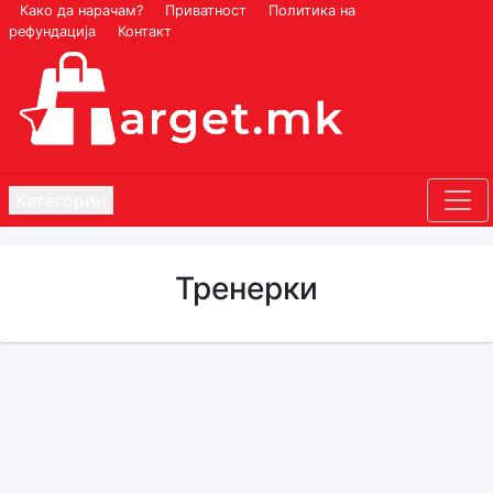
Како да нарачам?
Приватност
Политика на
рефундација
Контакт
Категории
Тренерки