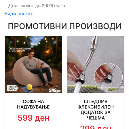
– Долг живот до 20000 часа
Види повеќе
– Прилагодлив за употреба во диско, сала за танцување, КТ
ПРОМОТИВНИ ПРОИЗВОДИ
Спецификации:
Тип на коннектор: E27
Светлосна боја: RGB
Работен напон: 220V
Моќност: 5W
Температура: 6000-6500K
СОФА НА
ШТЕДЛИВ
НАДУВУВАЊЕ
ФЛЕКСИБИЛЕН
Димензии: 195 * 80 * 80мм
ДОДАТОК ЗА
599 ден
ЧЕШМА
Тежина: 188g
299 ден