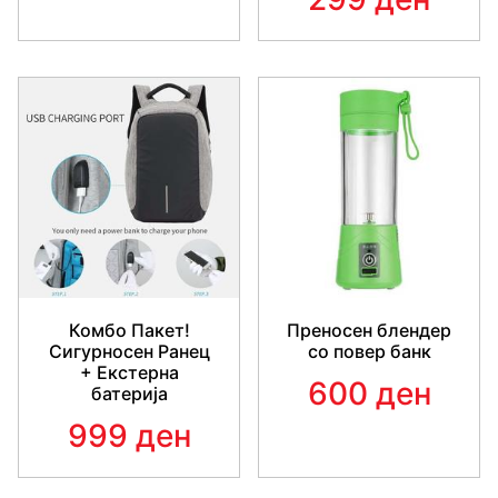
Пакетот вклучува:
1 x E27 3W RGB LED светло со целосна боја
Комбо Пакет!
Преносен блендер
Сигурносен Ранец
со повер банк
+ Екстерна
600 ден
батерија
999 ден