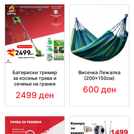
Батериски тример
Висечка Лежалка
за косење трева и
(200×150см)
сечење на гранки
600 ден
2499 ден