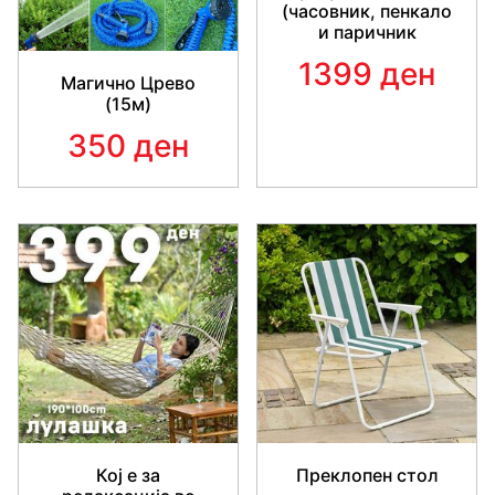
(часовник, пенкало
и паричник
1399 ден
Магично Црево
(15м)
350 ден
Кој е за
Преклопен стол