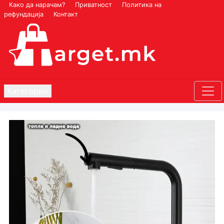
Како да нарачам?
Приватност
Политика на
рефундација
Контакт
Категории