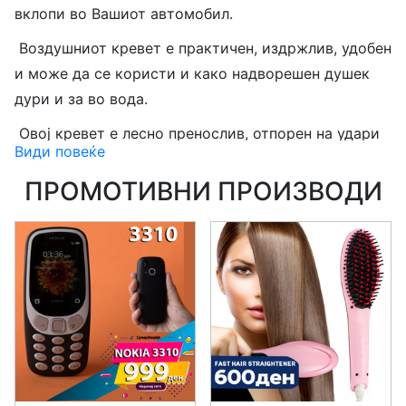
вклоп
и
во Вашиот автомобил.
Воздушниот кревет е п
рактичен, издржлив, удобен
и може да се користи и како надворешен душек
дури и за во вода.
Овој кревет е лесно пренослив
, отпорен на удари
Види повеќе
и влага, еколошки производ, лесен за чистење со
мала тежина и можност за преклопување
.
ПРОМОТИВНИ ПРОИЗВОДИ
Карактеристики:
- Д
а не
се д
оп
и
р
а со
остри предмети или цигари
.
-
Воздухот во производот може да трае околу 10
часа.
- Можете повторно да го напумпате по
сле
10 часа