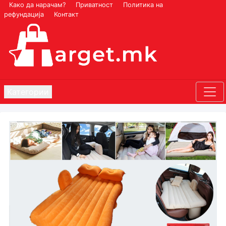
Како да нарачам?
Приватност
Политика на
рефундација
Контакт
Категории