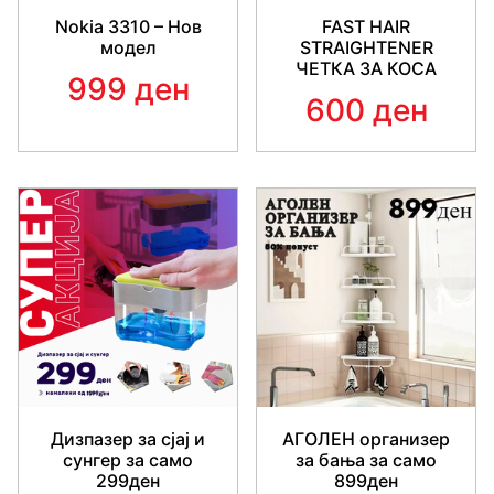
за удобна употреба со помош на брзата пумпа
Nokia 3310 – Нов
FAST HAIR
содржана во кутијата на производот.
модел
STRAIGHTENER
ЧЕТКА ЗА КОСА
Материјал на душек: поливинил хлорид (ПВЦ)
999 ден
600 ден
- Димензии: 135 х 85 х 40 см.
- Максимална издржливост на тежина: 180 кг.
Дизпазер за сјај и
АГОЛЕН организер
сунгер за само
за бања за само
299ден
899ден