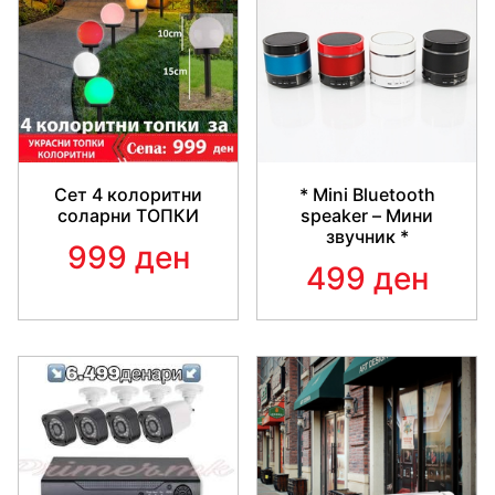
Сет 4 колоритни
* Mini Bluetooth
соларни ТОПКИ
speaker – Мини
звучник *
999 ден
499 ден