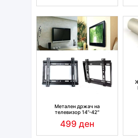
Метален држач на
телевизор 14”-42″
499 ден