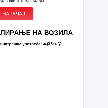
до вашиот дом: 130 ден
НАРАЧАЈ
ОЛИРАЊЕ НА ВОЗИЛА
внатрешна употреба! 🚗🛠💦✨🤩