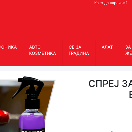
Како да нарачам?
РОНИКА
АВТО
СЕ ЗА
АЛАТ
ЗА
КОЗМЕТИКА
ГРАДИНА
ЖЕ
СПРЕЈ З