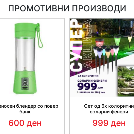
ПРОМОТИВНИ ПРОИЗВОДИ
Предности при
✅ Напредна формула
- За 
содржат застарен силиконски
SiO2 кој е значително поефи
✅ Суво перење
- Отстрани 
користиш вода или да одиш в
избриши го со крпа - брзо, л
✅ Заштита
- По секоја упот
од сите надворешни фактори
радијација итн.
носен блендер со повер
Сет од 6x колоритни
банк
соларни фенери
✅ Полирање
- Добиваш сосе
автомобилот!
600 ден
999 ден
✅ Лесен за употреба
- Само