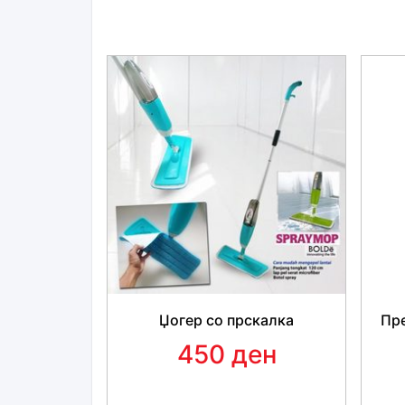
Џогер со прскалка
Пре
450 ден