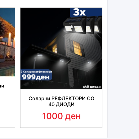
и потрошено време
- создади сјај на твоето
те производи кои сè уште содржат застарен
еј содржи
керамички слој SiO2
кој е
 спреј има керамичка обвивка за
икасно го полира автомобилот!
со неверојатен спреј кој многу
темелно
ди
Соларни РЕФЛЕКТОРИ СО
40 ДИОДИ
1000 ден