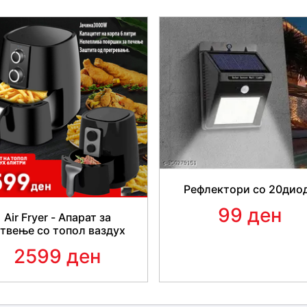
🛡КЕРАМИЧКИ СЛОЈ SiO2
Без вода, без многу труд 
возило! За разлика од други
силиконски слој, нашиот спр
значително поефикасен. Овој
автомобили која
нежно и еф
Оживеј го твојот автомобил 
чисти
.
Рефлектори со 20дио
99 ден
Air Fryer - Апарат за
отвење со топол ваздух
2599 ден