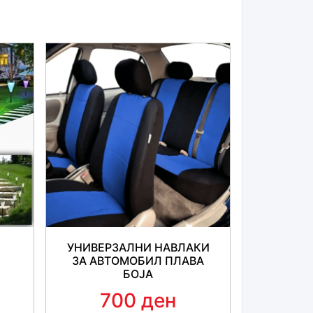
 користење на овој производ
разлика од другите производи кои сè уште
 слој, нашиот спреј содржи керамички слој
касен!
ја целата нечистотија од возилото без да
о сервисен центар! Само испрскај и
есно и ефективно!
реба, твојот автомобил добива заштитен слој
 како прашина, временски услови,
УНИВЕРЗАЛНИ НАВЛАКИ
ЗА АВТОМОБИЛ ПЛАВА
ма нов, свеж и привлечен изглед на
БОЈА
700 ден
 протреси го спрејот пред употреба,