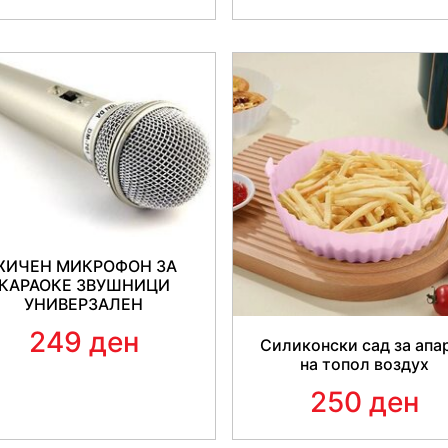
испрскај на површината и из
време, а резултатите се вид
✅ Без оштетувања
- Нема 
гребнатини или боја кои се л
квалитет и издржливост!
ЖИЧЕН МИКРОФОН ЗА
КАРАОКЕ ЗВУШНИЦИ
УНИВЕРЗАЛЕН
249 ден
Силиконски сад за апа
на топол воздух
250 ден