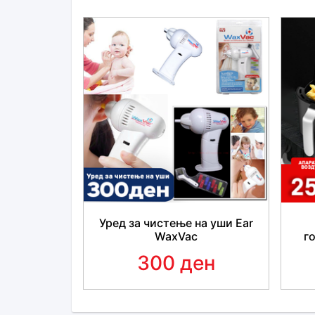
Уред за чистење на уши Ear
WaxVac
г
300 ден