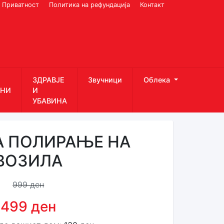
Приватност
Политика на рефундација
Контакт
ЗДРАВЈЕ
Звучници
Облека
НИ
И
УБАВИНА
А ПОЛИРАЊЕ НА
ВОЗИЛА
999 ден
499 ден