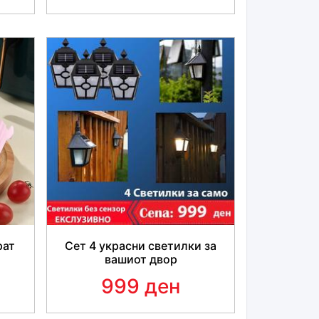
бриши го со крпа! Ќе заштедиш многу
ливи веднаш!
да има дополнителни оштетувања,
упат! Овој среј се грижи за неговиот
рат
Сет 4 украсни светилки за
вашиот двор
999 ден