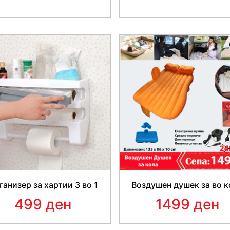
ПОТРЕБЕ
Уморна си од рачно сечк
ганизер за хартии 3 во 1
Воздушен душек за во к
целата работа за
499 ден
1499 ден
Чекан сецкото е опремен с
проблеми можат да ја исеча
ротираат дури
100 пати п