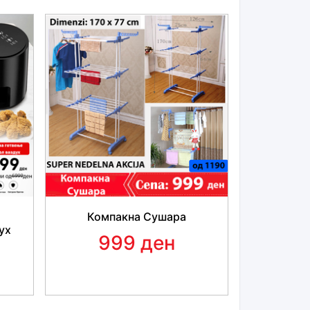
и за помека храна како
домати, пиперки,
ли потврда храна како
моркови, компири,
и слично, овој сецко ќе распарчи сè!
Компакна Сушара
ух
999 ден
ТЕДУВАЊЕ ВРЕМЕ