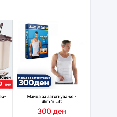
 користење на овој производ
вално се мие сам. Само стави малку вода и
учи го и остави го да се измие.
 садови! -
Сецкото има свој сад, нема
довите, а може и директно да се исецка во
сад или тенџере.
е сечила за сите потреби и речиси буквално
подготвено за јадење. Можат без проблем да
ер-
Маица за затегнување -
Slim 'n Lift
каат и најтешката храна.
300 ден