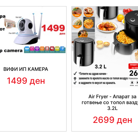
Без разлика дали се работ
кромид, стапчиња целер
и
цвекло, краставици
ВИФИ ИП КАМЕРА
1499 ден
Air Fryer - Апарат за
готвење со топол вазд
3.2L
2699 ден
ЗАШ