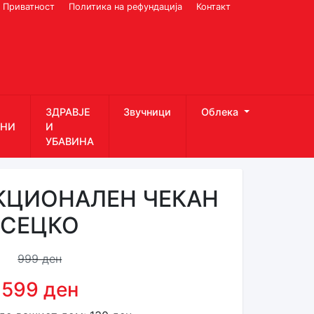
Приватност
Политика на рефундација
Контакт
ЗДРАВЈЕ
Звучници
Облека
НИ
И
УБАВИНА
КЦИОНАЛЕН ЧЕКАН
СЕЦКО
999 ден
599 ден