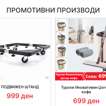
ПРОМОТИВНИ ПРОИЗВОДИ
Предности при
Заборави на миењето -
Бук
детергент, вкл
Без неред и валкани
дополнително валкање на са
Две различни сечила! -
Дв
ПОДВИЖЕН ШТАНД
сè што сакаш да исецкаш е 
Турски Иновативен Џог
кофа
ја исеч
999 ден
699 ден