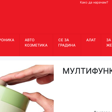
Како да нарачам?
РОНИКА
АВТО
СЕ ЗА
АЛАТ
ЗА
КОЗМЕТИКА
ГРАДИНА
ЖЕ
МУЛТИФУН