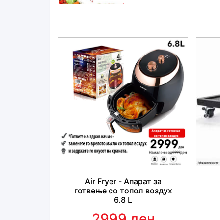
Air Fryer - Апарат за
готвење со топол вoздух
6.8 L
2999 ден