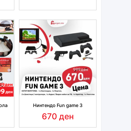
Н ДОДАТОК НА КУЈНАТА
ање?
Нема проблем! Овој сецко ќе ја заврши
ола
Нинтендо Fun game 3
 тебе
за само неколку секунди!
670 ден
о
екстремно остри сечила
кои без никакви
т и распарчат дури и најтешката храна. Тие
обрзо
од брзината на рачно сечкање храна.