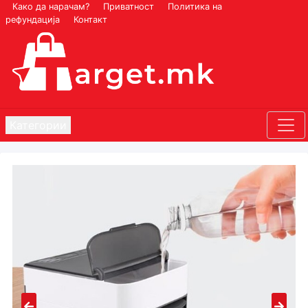
Како да нарачам?
Приватност
Политика на
рефундација
Контакт
Категории