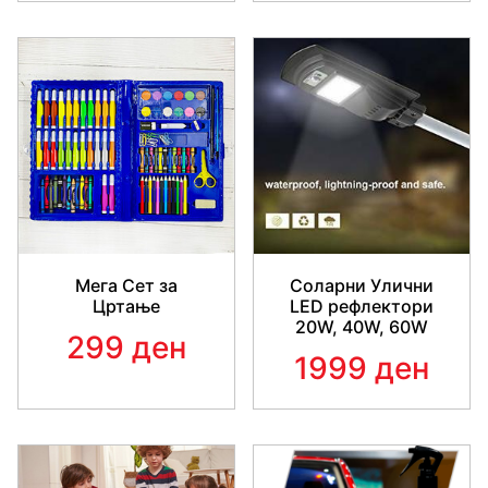
Мега Сет за
Соларни Улични
Цртање
LED рефлектори
20W, 40W, 60W
299 ден
1999 ден