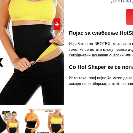
Достава 
Појас за слабеење HotS
Изработен од NEOTEX, материјал к
тело, ќе се потите многу повеќе до
секојдневни домашни обврски или 
Со Hot Shaper ќе се пот
Исто така, овој појас ќе може да 
секојдневни обврски, што ќе ве на