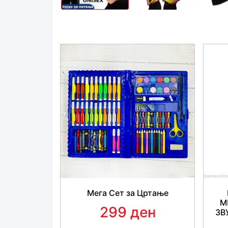
Мега Сет за Цртање
М
299 ден
ЗВ