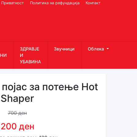
Приватност
Политика на рефундација
Контакт
ЗДРАВЈЕ
Звучници
Облека
НИ
И
УБАВИНА
појас за потење Hot
Shaper
700 ден
200 ден