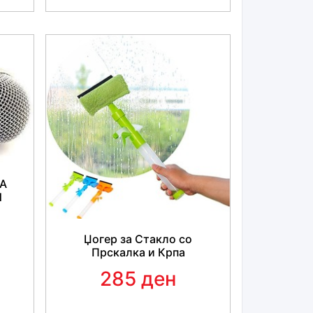
А
И
Џогер за Стакло со
Прскалка и Крпа
285 ден