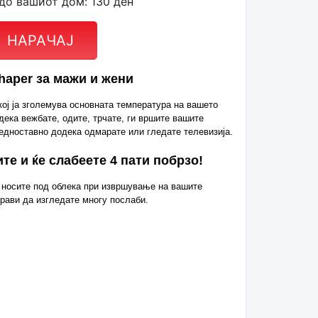
до вашиот дом: 130 ден
НАРАЧАЈ
haper за мажи и жени
ој ја зголемува основната температура на вашето
дека вежбате, одите, трчате, ги вршите вашите
едноставно додека одмарате или гледате телевизија.
ите и ќе слабеете 4 пати побрзо!
го носите под облека при извршување на вашите
прави да изгледате многу послаби.