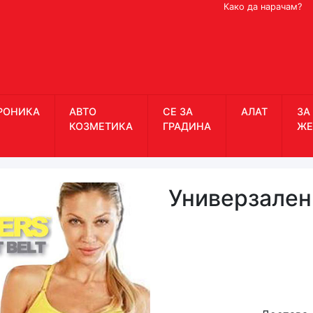
Како да нарачам?
РОНИКА
АВТО
СЕ ЗА
АЛАТ
ЗА
КОЗМЕТИКА
ГРАДИНА
ЖЕ
Универзален 