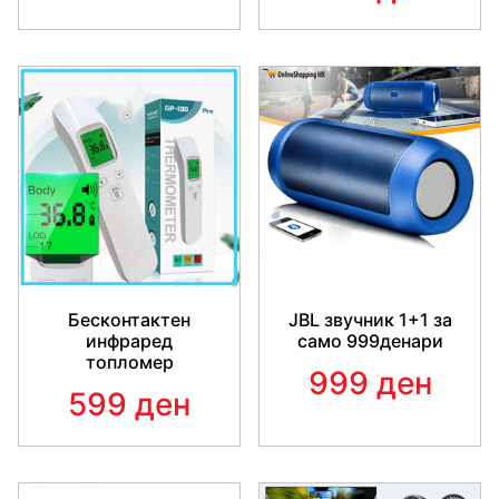
Бесконтактен
JBL звучник 1+1 за
инфраред
само 999денари
топломер
999 ден
599 ден