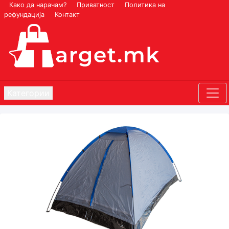
Како да нарачам?
Приватност
Политика на
рефундација
Контакт
Категории