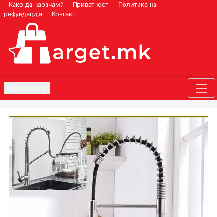
Како да нарачам?
Приватност
Политика на
рефундација
Контакт
Категории