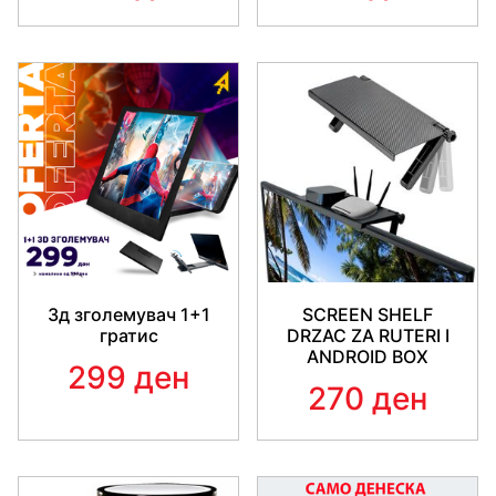
3д зголемувач 1+1
SCREEN SHELF
гратис
DRZAC ZA RUTERI I
ANDROID BOX
299 ден
270 ден