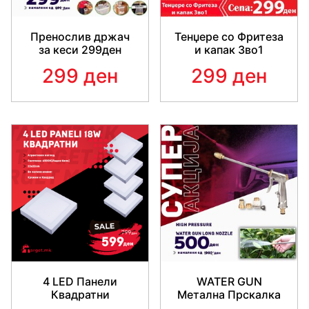
Пренослив држач
Тенџере со Фритеза
за кеси 299ден
и капак 3во1
299 ден
299 ден
4 LED Панели
WATER GUN
Квадратни
Метална Прскалка