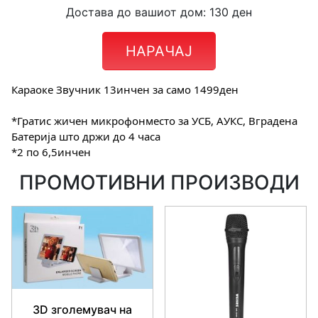
Достава до вашиот дом: 130 ден
НАРАЧАЈ
Караоке Звучник 13инчен за само 1499ден
*Гратис жичен микрофонместо за УСБ, АУКС, Вградена
Батерија што држи до 4 часа
*2 по 6,5инчен
ПРОМОТИВНИ ПРОИЗВОДИ
3D зголемувач на