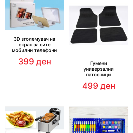
на
керамичката плоча
со која е облошена пресата.
Направи
природни кадрици
и блескај секој ден!
Распореди ја косата и направи убави локни со помош
на виткање со не само едно, туку дури три стапчиња за
виткање коса.
3D зголемувач на
екран за сите
мобилни телефони
399 ден
Гумени
универзални
патосници
499 ден
КЕРАМИЧКА ПЛОЧА