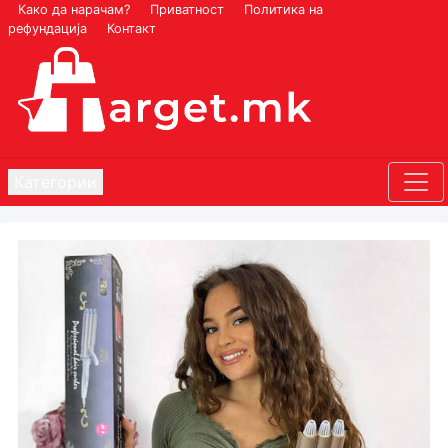
Како да нарачам?
Приватност
Политика на
рефундација
Контакт
Категории