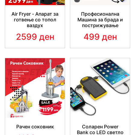
Air Fryer - Апарат за
Професионална
готвење со топол
Машина за брада и
ваздух
пострижување
2599 ден
499 ден
Технички карактеристики:
За сите типови на коса
Безбедна и лесна употреба
Максимална температура 220 степени
Фреквенција: 50 / 60Hz
Моќност: 45W
Тежина: 14,18 мл
Должина на кабелот: 5,6 метри
Приближна големина: 13,2 “x 3,2” (L x W)
Рачен соковник
Соларен Power
Bank со LED светло