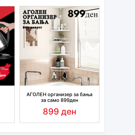
L
АГОЛЕН организер за бања
за само 899ден
899 ден