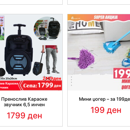
Пренослив Караоке
Мини џогер – за 199д
звучник 6,5 инчен
199 ден
1799 ден