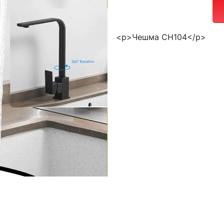
<p>Чешма CH104</p>