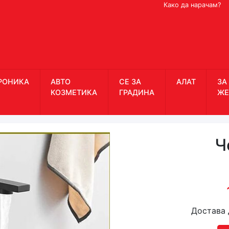
Како да нарачам?
РОНИКА
АВТО
СЕ ЗА
АЛАТ
ЗА
КОЗМЕТИКА
ГРАДИНА
ЖЕ
Ч
Достава 