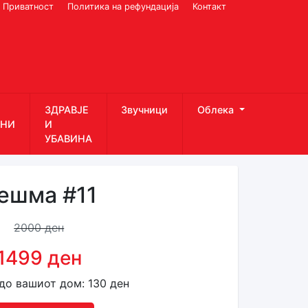
Приватност
Политика на рефундација
Контакт
ЗДРАВЈЕ
Звучници
Облека
НИ
И
УБАВИНА
ешма #11
2000 ден
1499 ден
до вашиот дом: 130 ден