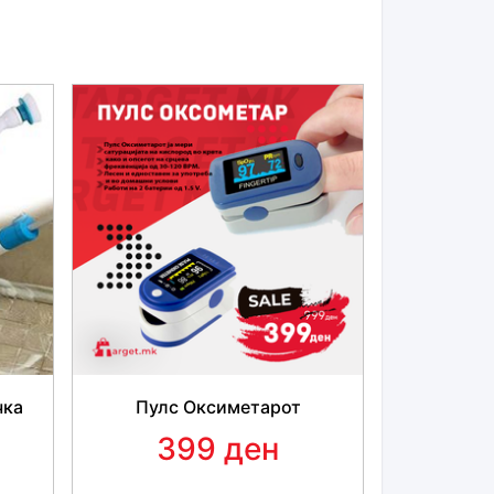
чка
Пулс Оксиметарот
399 ден