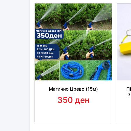
Магично Црево (15м)
П
З
350 ден