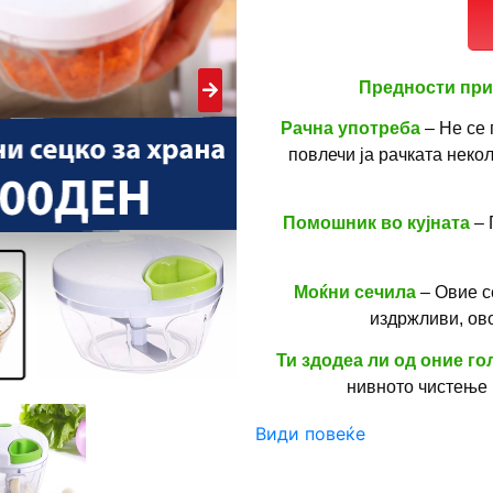
Предности при
Рачна употреба
– Не се 
повлечи ја рачката некол
Помошник во кујната
– 
Моќни сечила
– Овие с
издржливи, ов
Ти здодеа ли од оние г
нивното чистење 
Ти го претставуваме
пове
Види повеќе
Сецко кој ти овозможува 
кромид, печурки, домати, пи