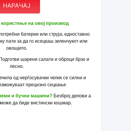
НАРАЧАЈ
 користење на овој производ
потребни батерии или струја, едноставно
ку пати за да го исецкаш зеленчукот или
овошјето.
Подготви шарени салати и оброци брзо и
лесно.
ечила од нерѓосувачки челик се силни и
озможуваат прецизно сецкање
олеми и бучни машини?
Безброј делови а
може да биде вистински кошмар.
ќенаменскиот, мал и компактен
Супер
да сецкаш парчиња, резанки или коцки од
перки, лук и овошни салати и сето тоа
само