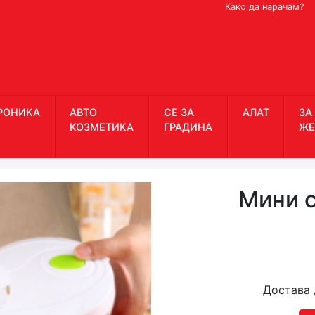
Како да нарачам?
РОНИКА
АВТО
СЕ ЗА
АЛАТ
ЗА
КОЗМЕТИКА
ГРАДИНА
ЖЕ
Мини с
Достава 