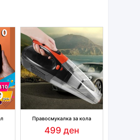
 неколку секунди.
аат и ротираат
на различни агли со што
безбедно
и побрзо отколку со ножеви.
.
лни и издржливи
, што нема да отапат и
раз
за твојот освежителен пијалок.
ставен за употреба
без струја или батерии.
за кампување. Само стави ги состојките во
повлечи ја рачката. Едноставен е за чистење.
л. овозможува сецкото да го чуваш на било
јќи
не зафаќа многу простор.
ел
Правосмукалка за кола
499 ден
ачки челик