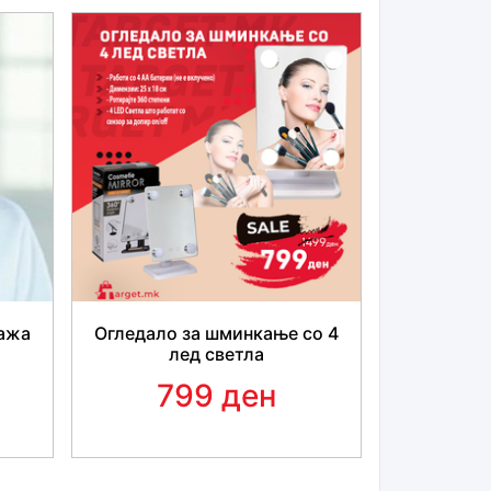
сажа
Огледало за шминкање со 4
лед светла
799 ден