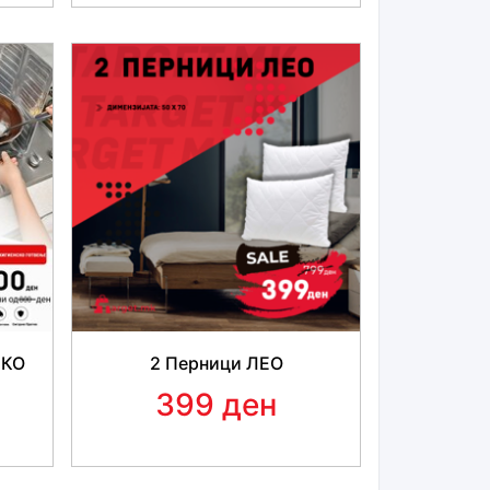
СКО
2 Перници ЛЕО
399 ден