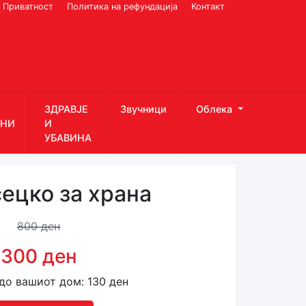
Приватност
Политика на рефундација
Контакт
ЗДРАВЈЕ
Звучници
Облека
НИ
И
УБАВИНА
ецко за храна
800 ден
300 ден
до вашиот дом: 130 ден