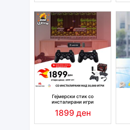
Гејмерски стик со
инсталирани игри
1899 ден