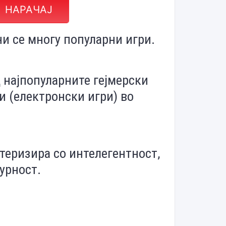
НАРАЧАЈ
ни се м
ногу популарни игри.
д најпопуларните гејмерски
 (електронски игри) во
теризира со интелегентност,
урност.
 - од 4 години.