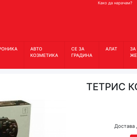
Како да нарачам?
РОНИКА
АВТО
СЕ ЗА
АЛАТ
ЗА
КОЗМЕТИКА
ГРАДИНА
ЖЕ
ТЕТРИС К
Достава 