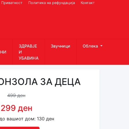
Приватност
Политика на рефундација
Контакт
ЗДРАВЈЕ
Звучници
Облека
НИ
И
УБАВИНА
ОНЗОЛА ЗА ДЕЦА
499 ден
299 ден
до вашиот дом: 130 ден