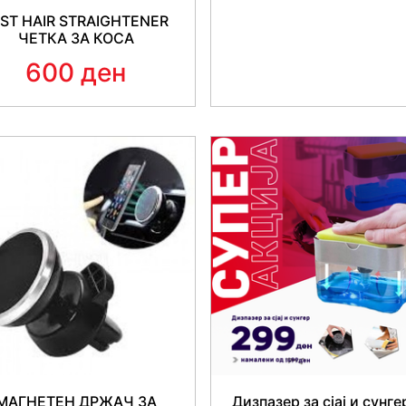
ST HAIR STRAIGHTENER
-
Тежина (без батери
ЧЕТКА ЗА КОСА
600 ден
-
Боја - црна.
-
Слушалки и лента 
МАГНЕТЕН ДРЖАЧ ЗА
Дизпазер за сјај и сунге