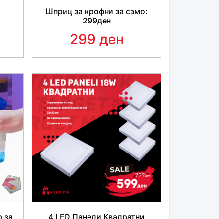
Шприц за крофни за само:
и) - 100g
299ден
299 ден
за околу рака вклучени.
р за
4 LED Панели Квадратни