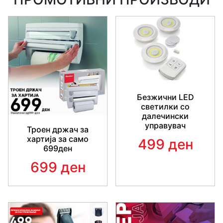
Безжични LED
светилки со
далечински
управувач
Троен држач за
хартија за само
499 ден
699ден
699 ден