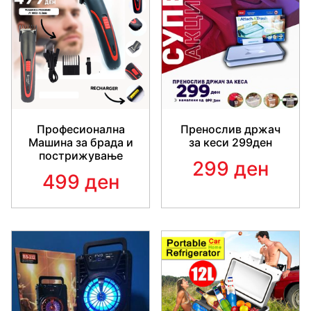
Професионална
Пренослив држач
Машина за брада и
за кеси 299ден
пострижување
299 ден
499 ден