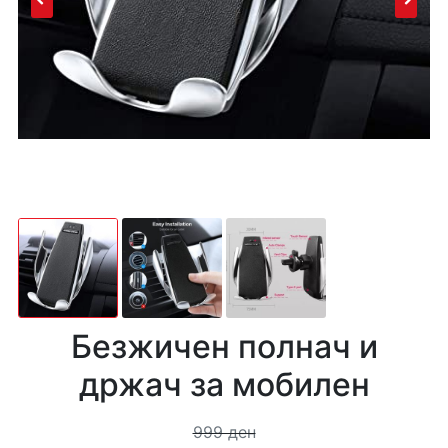
Безжичен полнач и
држач за мобилен
999 ден