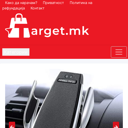
Како да нарачам?
Приватност
Политика на
рефундација
Контакт
Категории