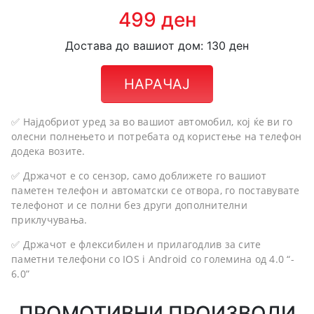
499 ден
Достава до вашиот дом: 130 ден
НАРАЧАЈ
✅ Најдобриот уред за во вашиот автомобил, кој ќе ви го
олесни полнењето и потребата од користење на телефон
додека возите.
✅ Држачот е со сензор, само доближете го вашиот
паметен телефон и автоматски се отвора, го поставувате
телефонот и се полни без други дополнителни
приклучувања.
✅ Држачот е флексибилен и прилагодлив за сите
паметни телефони со IOS i Android со големина од 4.0 “-
6.0”
ПРОМОТИВНИ ПРОИЗВОДИ