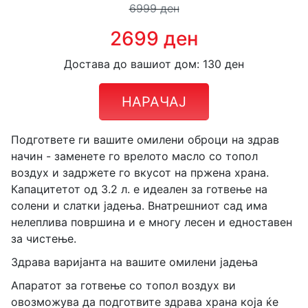
6999 ден
2699 ден
Достава до вашиот дом: 130 ден
НАРАЧАЈ
Подгответе ги вашите омилени оброци на здрав
начин - заменете го врелото масло со топол
воздух и задржете го вкусот на пржена храна.
Капацитетот од 3.2 л. е идеален за готвење на
солени и слатки јадења. Внатрешниот сад има
нелеплива површина и е многу лесен и едноставен
за чистење.
Здрава варијанта на вашите омилени јадења
Aпаратот за готвење со топол воздух ви
овозможува да подготвите здрава храна која ќе