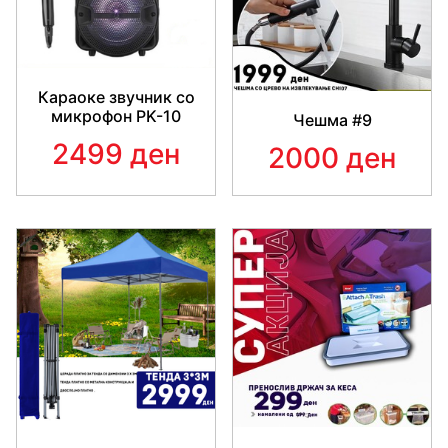
Караоке звучник со
микрофон PK-10
Чешма #9
2499 ден
2000 ден