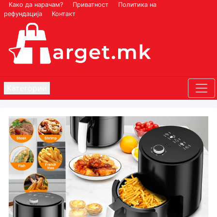
Како да нарачам?
Приватност
Политика на
рефундација
Контакт
Категории