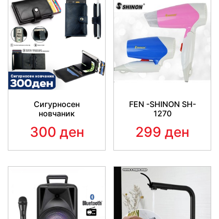
неговите главни технички карактеристики:
Токму затоа е паметно да го имате Aпаратот за
готвење со топол воздух!
Со Aпаратот за готвење со топол воздух, можете
да ја конзумирате сета омилена пржена храна, но
сега подготвена со многу помалку калории и
масти, споредено со традиционалното пржење во
масло. Следете го трендот на здрава исхрана.
Сигурносен
FEN -SHINON SH-
Сеуште не сте сигурни околу овие предности?
новчаник
1270
Направивме *тестирања помеѓу пржење во масло
300 ден
299 ден
и готвењето со топол воздух со Aпаратот за
готвење со топол воздух, на најчестата пржена
храна.