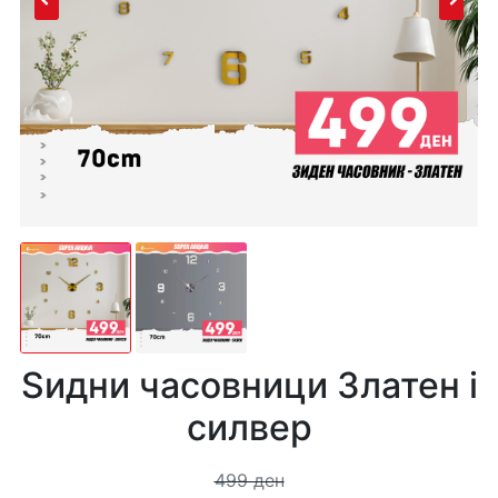
Ѕидни часовници Златен i
силвер
499 ден