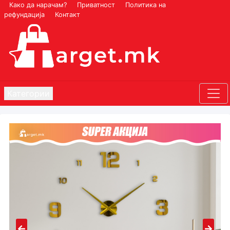
Како да нарачам?
Приватност
Политика на
рефундација
Контакт
Категории