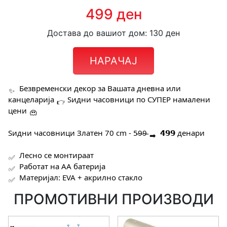
499 ден
Достава до вашиот дом: 130 ден
НАРАЧАЈ
Безвременски декор за Вашата дневна или
канцеларија
Ѕидни часовници по СУПЕР намалени
цени
Ѕидни часовници Златен 70 cm - 5̵9̵9̵
𝟰𝟵𝟵 денари
Лесно се монтираат
Работат на АА батерија
Материјал: EVA + акрилно стакло
ПРОМОТИВНИ ПРОИЗВОДИ