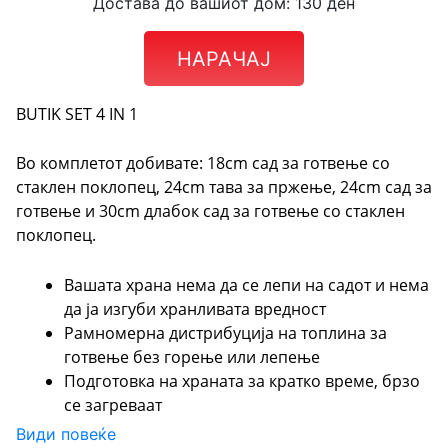
Достава до вашиот дом: 130 ден
НАРАЧАЈ
BUTIK SET 4 IN 1
Во комплетот добивате: 18cm сад за готвење со
стаклен поклопец, 24cm тава за пржење, 24cm сад за
готвење и 30cm длабок сад за готвење со стаклен
поклопец.
Вашата храна нема да се лепи на садот и нема
да ја изгуби хранливата вредност
Рамномерна дистрибуција на топлина за
готвење без горење или лепење
Подготовка на храната за кратко време, брзо
се загреваат
Материјал: нерѓосувачки челик, нетоксичен
Види повеќе