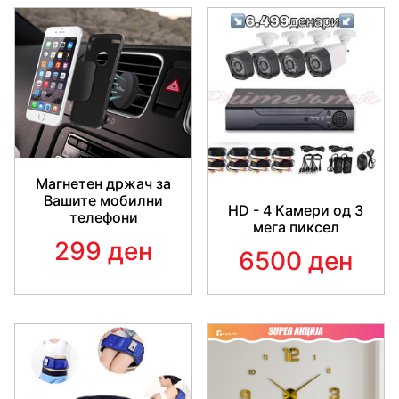
Магнетен држач за
Вашите мобилни
HD - 4 Камери од 3
телефони
мега пиксел
299 ден
6500 ден