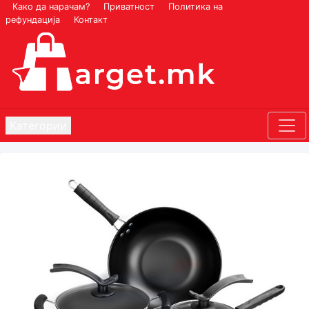
Како да нарачам?
Приватност
Политика на
рефундација
Контакт
Категории