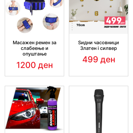
Масажен ремен за
Ѕидни часовници
слабеење и
Златен i силвер
опуштање
499 ден
1200 ден