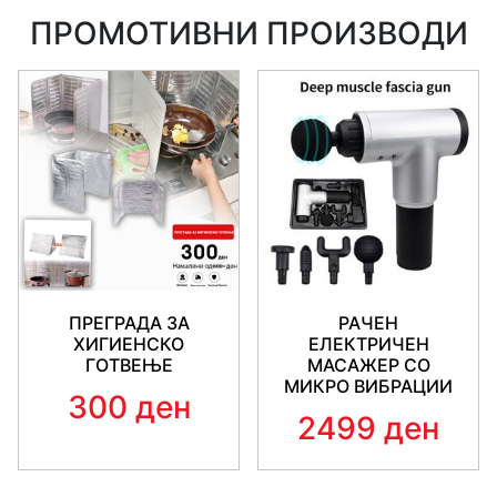
материјал, надворешен слој од емајл, заедно
ПРОМОТИВНИ ПРОИЗВОДИ
со нелеплива облога од внатрешноста
Лесни за оддржување
Ергономски рачки за полесно ракување
За подготовка на здрави и вкусни оброци и
задоволство во готвењето
ПРЕГРАДА ЗА
РАЧЕН
ХИГИЕНСКО
ЕЛЕКТРИЧЕН
ГОТВЕЊЕ
МАСАЖЕР СО
МИКРО ВИБРАЦИИ
300 ден
2499 ден