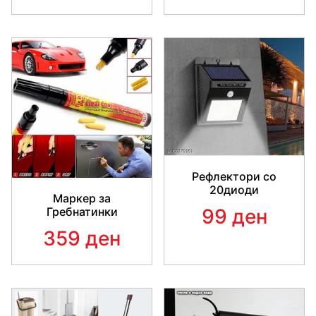
Рефлектори со
20диоди
Маркер за
99 ден
Гребнатинки
359 ден