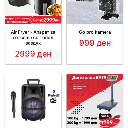
Air Fryer - Апарат за
Go pro kamera
готвење со топол
999 ден
ваздух
2999 ден