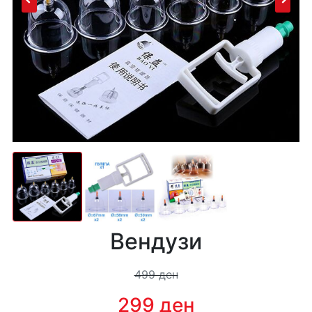
Вендузи
499 ден
299 ден