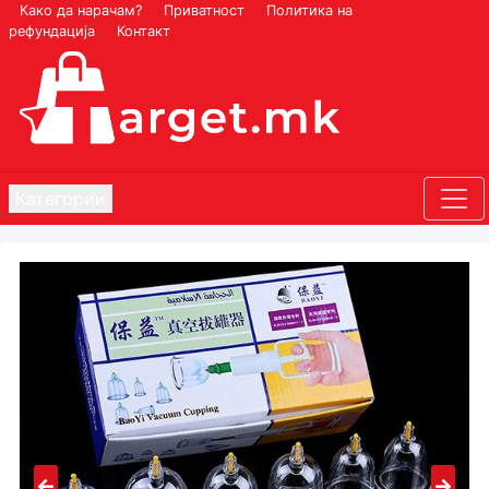
Како да нарачам?
Приватност
Политика на
рефундација
Контакт
Категории