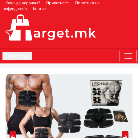
Како да нарачам?
Приватност
Политика на
рефундација
Контакт
Категории