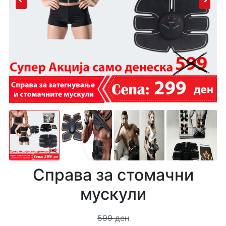
Справа за стомачни
мускули
599 ден