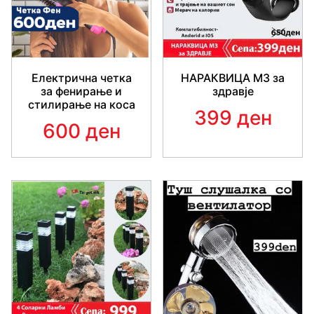
Електрична четка
НАРАКВИЦА M3 за
за фенирање и
здравје
стилирање на коса
399 ден
600 ден