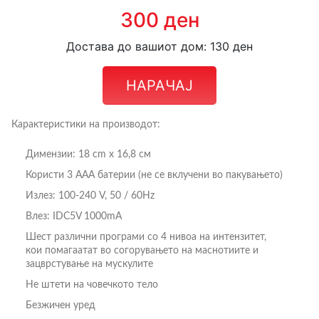
300 ден
Достава до вашиот дом: 130 ден
НАРАЧАЈ
Карактеристики на производот:
Димензии: 18 cm x 16,8 см
Користи 3 ААА батерии (не се вклучени во пакувањето)
Излез: 100-240 V, 50 / 60Hz
Влез: IDC5V 1000mA
Шест различни програми со 4 нивоа на интензитет,
кои помагаатат во согорувањето на маснотиите и
зацврстување на мускулите
Не штети на човечкото тело
Безжичен уред