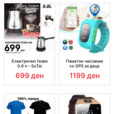
Електрично ѓезве
Паметен часовник
0.8 л – SuTai
со GPS за деца
699 ден
1199 ден