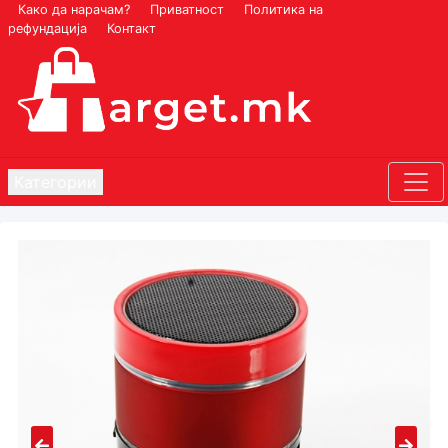
Како да нарачам?
Приватност
Политика на
рефундација
Контакт
Категории