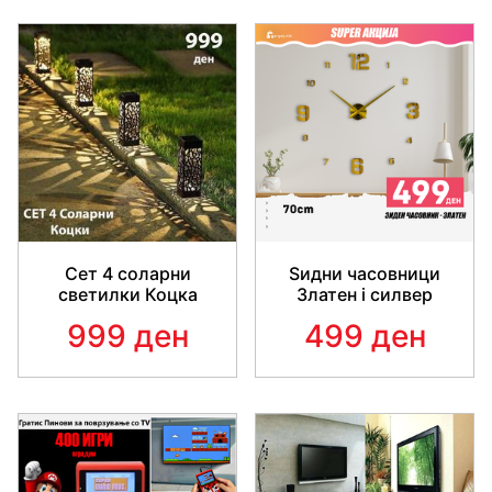
margin: 0.5em 0px 0px; white-space: pre-wrap; font-
family: &quot;Segoe UI Historic&quot;, &quot;Segoe
UI&quot;, Helvetica, Arial, sans-serif; color: rgb(5, 5,
5); font-size: 15px;"><div dir="auto" style="font-
family: inherit;">Материјал: алуминиумска
фолија</div></div>
Сет 4 соларни
Ѕидни часовници
светилки Коцка
Златен i силвер
999 ден
499 ден