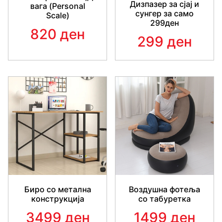
Дизпазер за сјај и
вага (Personal
сунгер за само
Scale)
299ден
820 ден
299 ден
Биро со метална
Воздушна фотеља
конструкција
со табуретка
3499 ден
1499 ден