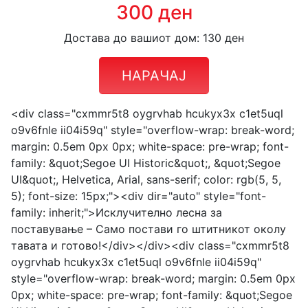
300 ден
Достава до вашиот дом: 130 ден
НАРАЧАЈ
<div class="cxmmr5t8 oygrvhab hcukyx3x c1et5uql
o9v6fnle ii04i59q" style="overflow-wrap: break-word;
margin: 0.5em 0px 0px; white-space: pre-wrap; font-
family: &quot;Segoe UI Historic&quot;, &quot;Segoe
UI&quot;, Helvetica, Arial, sans-serif; color: rgb(5, 5,
5); font-size: 15px;"><div dir="auto" style="font-
family: inherit;">Исклучително лесна за
поставување – Само постави го штитникот околу
тавата и готово!</div></div><div class="cxmmr5t8
oygrvhab hcukyx3x c1et5uql o9v6fnle ii04i59q"
style="overflow-wrap: break-word; margin: 0.5em 0px
0px; white-space: pre-wrap; font-family: &quot;Segoe