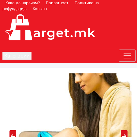
Како да нарачам?
Приватност
Политика на
рефундација
Контакт
Категории