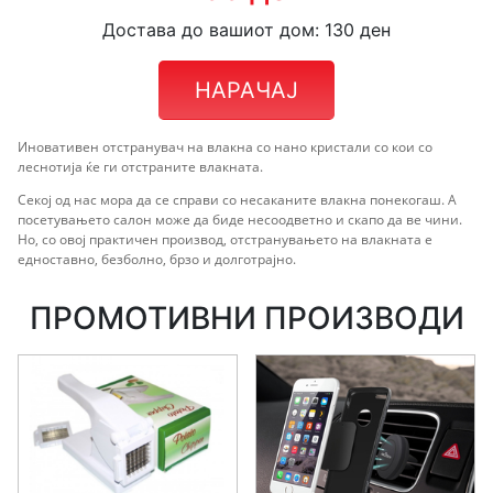
Достава до вашиот дом: 130 ден
НАРАЧАЈ
Иновативен отстранувач на влакна со нано кристали со кои со
леснотија ќе ги отстраните влакната.
Секој од нас мора да се справи со несаканите влакна понекогаш. А
посетувањето салон може да биде несоодветно и скапо да ве чини.
Но, со овој практичен производ, отстранувањето на влакната е
едноставно, безболно, брзо и долготрајно.
ПРОМОТИВНИ ПРОИЗВОДИ