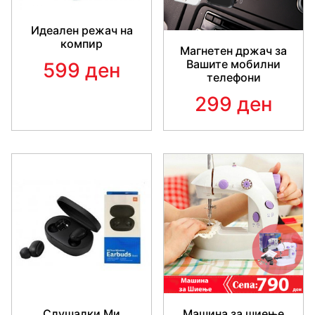
Идеален режач на
компир
Магнетен држач за
Вашите мобилни
599 ден
телефони
299 ден
Слушалки Ми
Машина за шиење