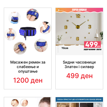
Масажен ремен за
Ѕидни часовници
слабеење и
Златен i силвер
опуштање
499 ден
1200 ден