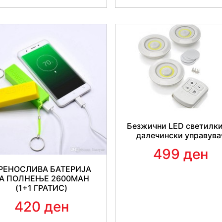
Безжични LED светилки
далечински управува
499 ден
РЕНОСЛИВА БАТЕРИЈА
Нашите нови навлаки 
А ПОЛНЕЊЕ 2600MAH
полиестерски материјал, ле
(1+1 ГРАТИС)
се да го
заштитат тапац
420 ден
Универзални
авто навла