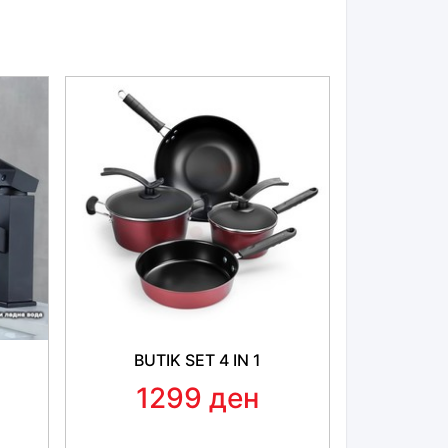
 користење на овој производ
ките се лесно монтажни и се затегаат со
ластици и куки.
 Навлаките се изработени од квалитетен
ијал и се достапни во повеќе бои.
BUTIK SET 4 IN 1
1299 ден
ливи на повеќето мали и средни патнички
та со неделлива задна клупа, 60-40, 40-60.