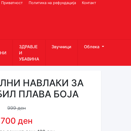
Приватност
Политика на рефундација
Контакт
ЗДРАВЈЕ
Звучници
Облека
НИ
И
УБАВИНА
ЛНИ НАВЛАКИ ЗА
ИЛ ПЛАВА БОЈА
999 ден
700 ден