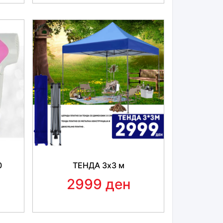
но монтажни
и се затегаат со
ластици и
аботени од
квалитетен полиестерски
и во повеќе бои. Може да се перат на
30
 Прилагодливи на повеќето мали и средни
ат на седишта со
неделлива задна клупа
,
60-40, 40-60.
0
ТЕНДА 3x3 м
2999 ден