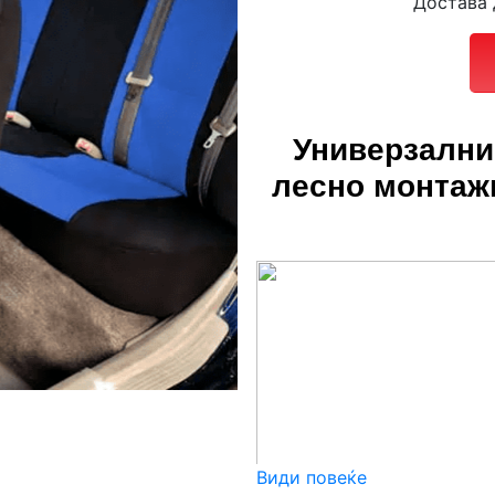
Достава 
Универзални
лесно монтаж
Види повеќе