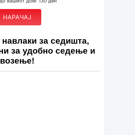
до вашиот дом: 130 ден
НАРАЧАЈ
 навлаки за седишта,
ни за удобно седење и
возење!