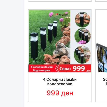
4 Соларни Ламби
S
водоотпорни
999 ден