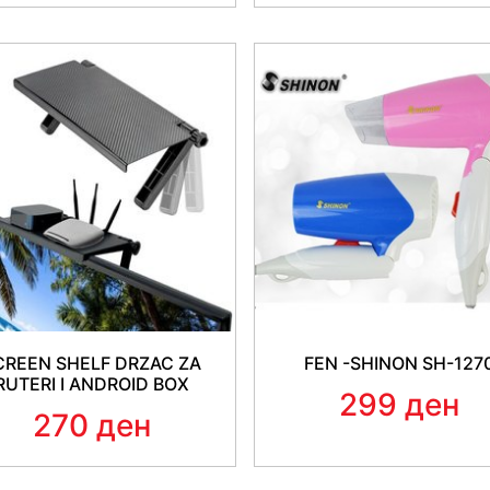
возила. Навлаките се
лес
куки.
Навлаките се изр
материјал
и се достапн
степени
и не се пеглаат.
патнички возила. Одговара
CREEN SHELF DRZAC ZA
FEN -SHINON SH-127
RUTERI I ANDROID BOX
299 ден
270 ден