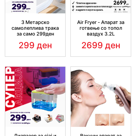
3 Mетарско
Air Fryer - Апарат за
самолеплива трака
готвење со топол
за само 299ден
ваздух 3.2L
299 ден
2699 ден
Дизпазер за сјај и
Вакуум апарат за