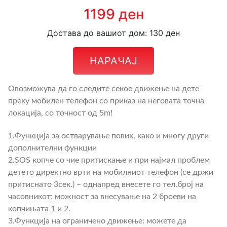
1199 ден
Достава до вашиот дом: 130 ден
НАРАЧАЈ
Овозможува да го следите секое движење на дете
преку мобилен телефон со приказ на неговата точна
локација, со точност од 5m!
1.Функција за остварување повик, како и многу други
дополнителни функции
2.SOS копче со чие притискање и при најмал проблем
детето директно врти на мобилниот телефон (се држи
притиснато 3сек.) – однапред внесете го тел.број на
часовникот; можност за внесување на 2 броеви на
копчињата 1 и 2.
3.Функција на ограничено движење: можете да