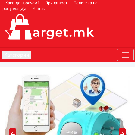
Како да нарачам?
Приватност
Политика на
рефундација
Контакт
Категории