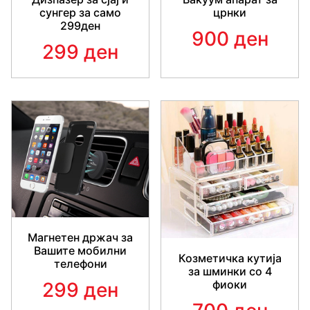
сунгер за само
црнки
299ден
900 ден
299 ден
Магнетен држач за
Вашите мобилни
Козметичка кутија
телефони
за шминки со 4
фиоки
299 ден