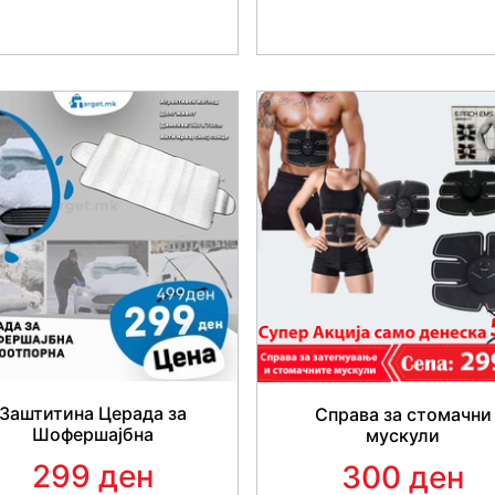
Заштитина Церада за
Справа за стомачни
Шофершајбна
мускули
299 ден
300 ден