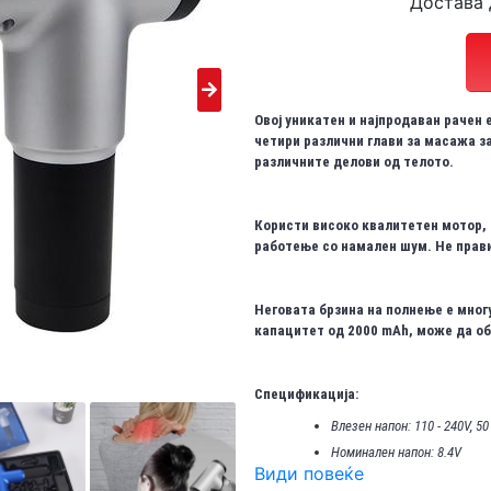
Достава 
Овој уникатен и најпродаван рачен
четири различни глави за масажа з
различните делови од телото.
Користи високо квалитетен мотор,
работење со намален шум. Не прави
Неговата брзина на полнење е многу 
капацитет од 2000 mAh, може да обе
Спецификација:
Влезен напон: 110 - 240V, 50
Номинален напон: 8.4V
Види повеќе
Номинална моќност: 24W