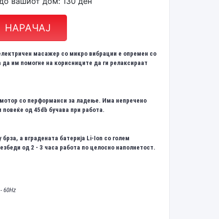
до вашиот дом: 130 ден
НАРАЧАЈ
 електричен масажер со микро вибрации е опремен со
а да им помогне на корисниците да ги релаксираат
 мотор со перформанси за ладење. Има н
епречено
 повеќе од 45db бучава при работа.
брза, а вградената батерија Li-Ion со голем
збеди од 2 - 3 часа работа по целосно наполнетост.
 - 60Hz