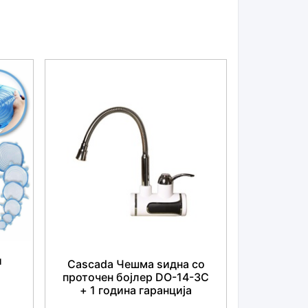
000mAh
Глава во форма на У, мала тркалезна глава, сферична глава,
23.00 х 22.00 х 6.50 см
0 х 23.00 х 9.00 см
 4 x различни глави за масажа, 1 x адаптер
и
Cascada Чешма ѕидна со
проточен бојлер DO-14-3C
+ 1 година гаранција