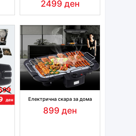
2499 ден
Електрична скара за дома
899 ден