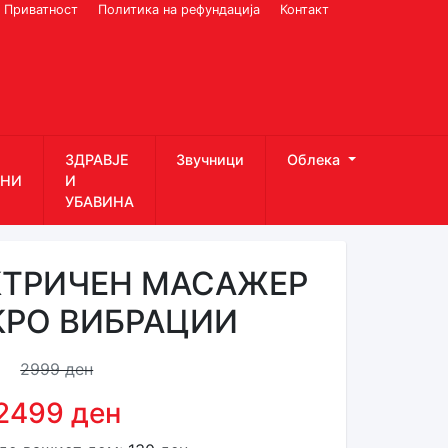
Приватност
Политика на рефундација
Контакт
ЗДРАВЈЕ
Звучници
Облека
НИ
И
УБАВИНА
КТРИЧЕН МАСАЖЕР
КРО ВИБРАЦИИ
2999 ден
2499 ден