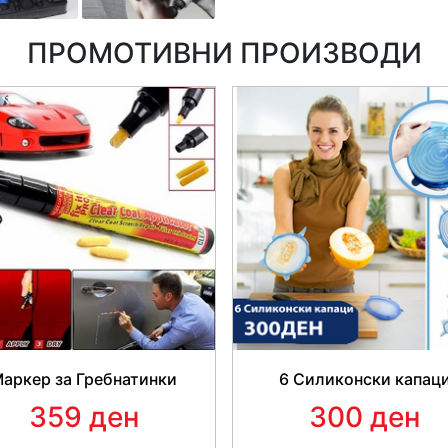
Капацитет на батеријата: 2
Брзина: 1200 - 3300 р / мин
ПРОМОТИВНИ ПРОИЗВОДИ
Опсег: 1 - 6 брзини
Четири глави за масирање: 
рамна глава
Mатеријал:
ABS
Тежина на пакет:
1.552 кг.
Големина на производот
(Д x Ш x В): 
Големина на пакетот
(Д x Ш x В): 32.0
Пакет содржи
: 1 x пиштол за масажа,
аркер за Гребнатинки
6 Силиконски капац
359 ден
300 ден