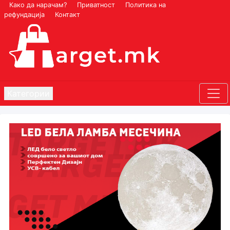
Како да нарачам?
Приватност
Политика на
рефундација
Контакт
Категории