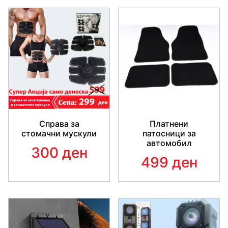
Справа за
Платнени
стомачни мускули
патосници за
автомобил
300 ден
499 ден