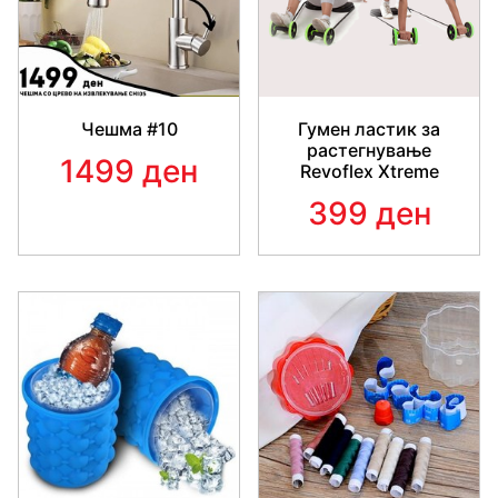
Гумен ластик за
Чешма #10
растегнување
1499 ден
Revoflex Xtreme
399 ден