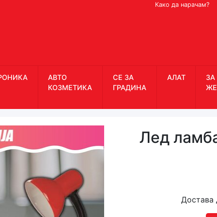
Како да нарачам?
РОНИКА
АВТО
СЕ ЗА
АЛАТ
ЗА
КОЗМЕТИКА
ГРАДИНА
ЖЕ
Лед ламба
Достава 