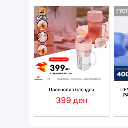
Пренослив блендер
ПР
Р
399 ден