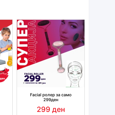
Facial ролер за само
299ден
299 ден