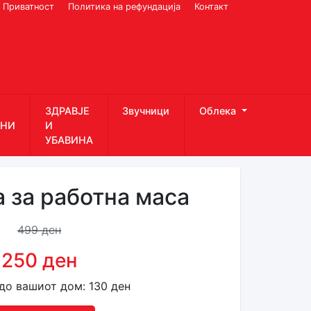
Приватност
Политика на рефундација
Контакт
ЗДРАВЈЕ
Звучници
Облека
НИ
И
УБАВИНА
 за работна маса
499 ден
250 ден
до вашиот дом: 130 ден