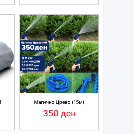
4
Магично Црево (15м)
350 ден