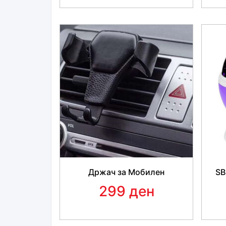
Држач за Мобилен
ЅВ
299 ден