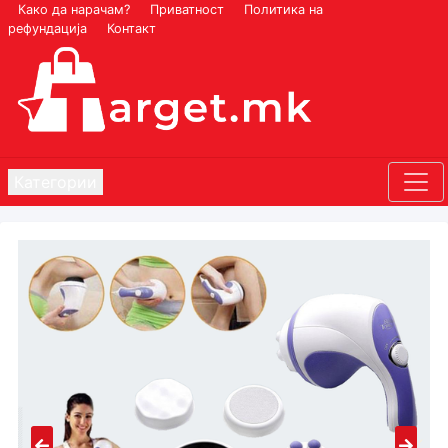
Како да нарачам?
Приватност
Политика на
рефундација
Контакт
Категории