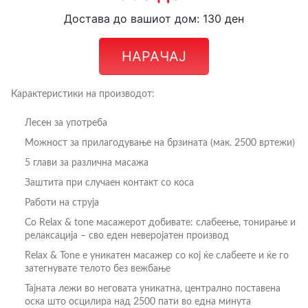
Достава до вашиот дом: 130 ден
НАРАЧАЈ
Карактеристики на производот:
Лесен за употреба
Можност за прилагодување на брзината (мак. 2500 вртежи)
5 глави за различна масажа
Заштита при случаен контакт со коса
Работи на струја
Со Relax & tone масажерот добивате: слабеење, тонирање и
релаксација – сво еден неверојатен производ
Relax & Tone е уникатен масажер со кој ќе слабеете и ќе го
затегнувате телото без вежбање
Тајната лежи во неговата уникатна, централно поставена
оска што осцилира над 2500 пати во една минута