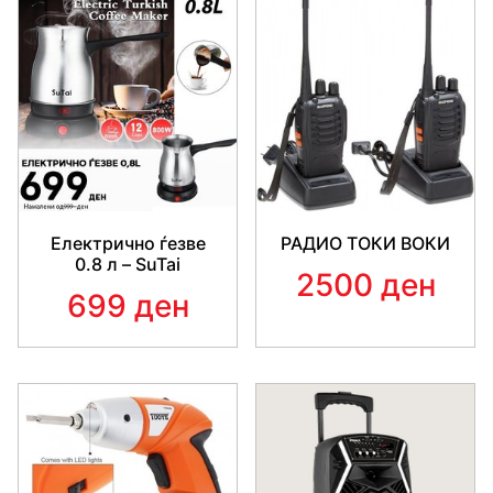
крв и ги масира нозете и стапала
Relax & Tone единствен апарат со кој ќе седите и ќе се
опуштате додека истовремено вежбате
Електрично ѓезве
РАДИО ТОКИ ВОКИ
0.8 л – SuTai
2500 ден
699 ден