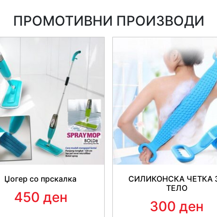
преку потење.</span><br styl
&quot;Segoe UI Historic&quot
ПРОМОТИВНИ ПРОИЗВОДИ
sans-serif; font-size: 15px;"
family: &quot;Segoe UI Histo
Arial, sans-serif; font-siz
слободно движење.</span><br
&quot;Segoe UI Historic&quot
sans-serif; font-size: 15px;"
family: &quot;Segoe UI Histo
Arial, sans-serif; font-siz
обезбедува одлични резулта
font-family: &quot;Segoe UI
Helvetica, Arial, sans-serif;
5, 5); font-family: &quot;Se
UI&quot;, Helvetica, Arial, s
сите величини.</span><br sty
Џогер со прскалка
СИЛИКОНСКА ЧЕТКА 
&quot;Segoe UI Historic&quot
ТЕЛО
450 ден
sans-serif; font-size: 15px;"
300 ден
family: &quot;Segoe UI Histo