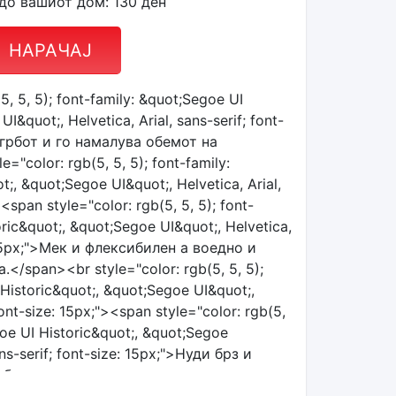
до вашиот дом: 130 ден
НАРАЧАЈ
, 5, 5); font-family: &quot;Segoe UI
I&quot;, Helvetica, Arial, sans-serif; font-
 грбот и го намалува обемот на
"color: rgb(5, 5, 5); font-family:
;, &quot;Segoe UI&quot;, Helvetica, Arial,
><span style="color: rgb(5, 5, 5); font-
ric&quot;, &quot;Segoe UI&quot;, Helvetica,
e: 15px;">Мек и флексибилен а воедно и
</span><br style="color: rgb(5, 5, 5);
 Historic&quot;, &quot;Segoe UI&quot;,
 font-size: 15px;"><span style="color: rgb(5,
goe UI Historic&quot;, &quot;Segoe
ans-serif; font-size: 15px;">Нуди брз и
 обликување и тонирање на мускулите