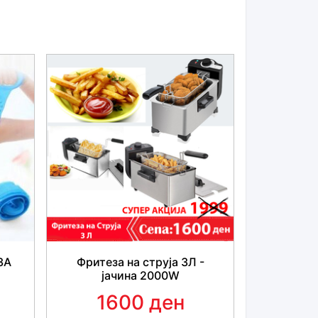
e="color: rgb(5, 5, 5); font-family:
;, &quot;Segoe UI&quot;, Helvetica, Arial,
><span style="color: rgb(5, 5, 5); font-
ric&quot;, &quot;Segoe UI&quot;, Helvetica,
e: 15px;">Лесен и удобен и овозможува
 style="color: rgb(5, 5, 5); font-family:
;, &quot;Segoe UI&quot;, Helvetica, Arial,
><span style="color: rgb(5, 5, 5); font-
ric&quot;, &quot;Segoe UI&quot;, Helvetica,
e: 15px;">Само 15-30 минути дневно
ти.</span><br style="color: rgb(5, 5, 5);
 Historic&quot;, &quot;Segoe UI&quot;,
 font-size: 15px;"><span style="color: rgb(5,
goe UI Historic&quot;, &quot;Segoe
ans-serif; font-size: 15px;">Одговара за
le="color: rgb(5, 5, 5); font-family:
ЗА
Фритеза на струја 3Л -
;, &quot;Segoe UI&quot;, Helvetica, Arial,
јачина 2000W
><span style="color: rgb(5, 5, 5); font-
1600 ден
ric&quot;, &quot;Segoe UI&quot;, Helvetica,