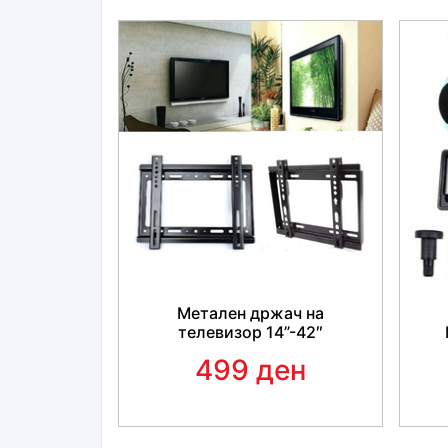
Метален држач на
телевизор 14”-42″
499 ден