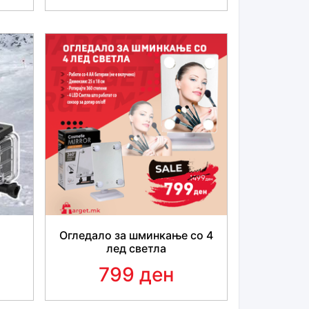
: 15px;">Лесен за употреба.</span><br
ont-family: &quot;Segoe UI Historic&quot;,
ca, Arial, sans-serif; font-size: 15px;">
, 5); font-family: &quot;Segoe UI
I&quot;, Helvetica, Arial, sans-serif; font-
 високо квалитетен неопрен.</span>
, 5); font-family: &quot;Segoe UI
I&quot;, Helvetica, Arial, sans-serif; font-
></p><br>
Огледало за шминкање со 4
лед светла
799 ден