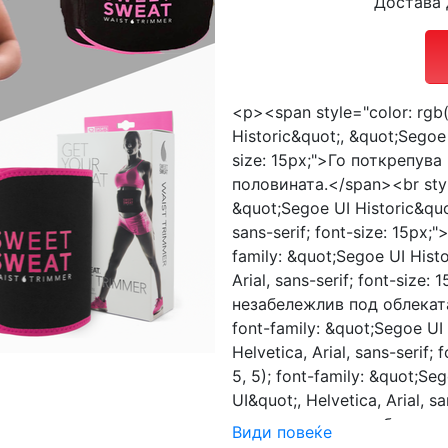
Достава 
<p><span style="color: rgb(5
Historic&quot;, &quot;Segoe U
size: 15px;">Го поткрепува
половината.</span><br style=
&quot;Segoe UI Historic&quot
sans-serif; font-size: 15px;"
family: &quot;Segoe UI Histo
Arial, sans-serif; font-siz
незабележлив под облеката.
font-family: &quot;Segoe UI
Helvetica, Arial, sans-serif;
5, 5); font-family: &quot;Se
UI&quot;, Helvetica, Arial, s
лесен начин на слабеење,
Види повеќе