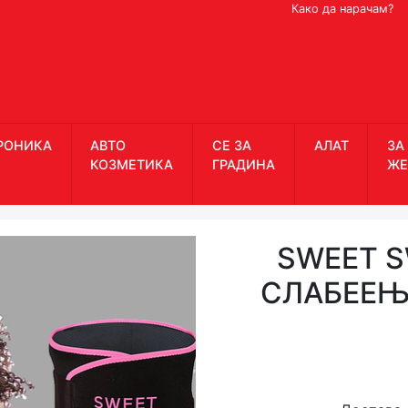
Како да нарачам?
РОНИКА
АВТО
СЕ ЗА
АЛАТ
ЗА
КОЗМЕТИКА
ГРАДИНА
ЖЕ
SWEET S
СЛАБЕЕЊЕ