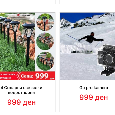
Arial, sans-serif; font-size
style="color: rgb(5, 5, 5); f
&quot;Segoe UI&quot;, Helveti
<span style="color: rgb(5, 5
Historic&quot;, &quot;Segoe U
size: 15px;">Изработен од
<span style="color: rgb(5, 5
Historic&quot;, &quot;Segoe U
size: 15px;">&nbsp;</span
4 Соларни светилки
Go pro kamera
водоотпорни
999 ден
999 ден