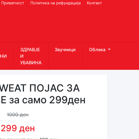
Приватност
Политика на рефундација
Контакт
ЗДРАВЈЕ
Звучници
Облека
НИ
И
УБАВИНА
WEAT ПОЈАС ЗА
 за само 299ден
1000 ден
299 ден