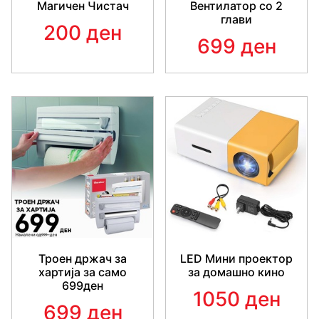
Магичен Чистач
Вентилатор со 2
глави
200 ден
699 ден
Троен држач за
LED Мини проектор
хартија за само
за домашно кино
699ден
1050 ден
699 ден