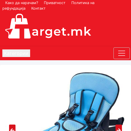
Како да нарачам?
Приватност
Политика на
рефундација
Контакт
Категории